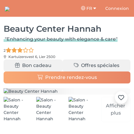
FR
Connexion
Beauty Center Hannah
"Enhancing your beauty with elegance & care"
2
Kartuizersvest 6,
Lier 2500
Bon cadeau
Offres spéciales
Prendre rendez-vous
Afficher
plus