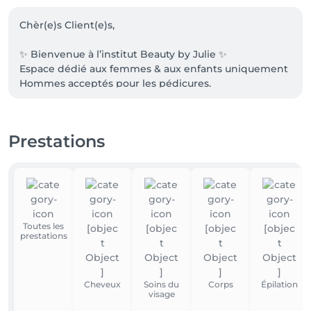
Chèr(e)s Client(e)s, 

✨ Bienvenue à l’institut Beauty by Julie ✨

Espace dédié aux femmes & aux enfants uniquement

Hommes acceptés pour les pédicures.

📍 ADRESSE: Rue Saint-Urbain 29, 6927 Tellin - 
Belgique 🇧🇪

Prestations
🅿️ STATIONNEMENT & ACCÈS: 

Un parking gratuit se trouve à votre disposition 
devant l’institut afin de stationner votre véhicule en 
toute tranquillité durant votre rendez-vous

Toutes les
❌ RETARD & ANNULATION:

prestations
Prévenir au minimum 24h en avance en cas 
d’annulation 

Cheveux
Soins du
Corps
Épilation
💳 PAIEMENT:

visage
Nous ne possédons pas d'appareil Bancontact - Vous 