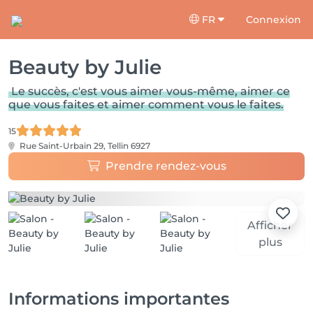
FR
Connexion
Beauty by Julie
Le succès, c'est vous aimer vous-même, aimer ce
que vous faites et aimer comment vous le faites.
15
Rue Saint-Urbain 29,
Tellin 6927
Prendre rendez-vous
Afficher
plus
Informations importantes