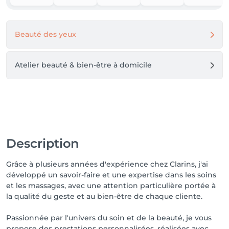
pouvez payer en espèces, par Payconiq ou QR Code 

📞 CONTACT : Pour toute demande de 
Beauté des yeux
renseignement merci de nous contacter par 
téléphone au numéro se trouvant en bas de la page, 
par message via notre page Facebook ou via notre 
Atelier beauté & bien-être à domicile
page Instagram

🎁 BON CADEAU : Les bons cadeaux sont valables 6 
mois suivant leur date d'achat.
Description
Grâce à plusieurs années d'expérience chez Clarins, j'ai
développé un savoir-faire et une expertise dans les soins
et les massages, avec une attention particulière portée à
la qualité du geste et au bien-être de chaque cliente.
Passionnée par l'univers du soin et de la beauté, je vous
propose des prestations personnalisées, réalisées avec