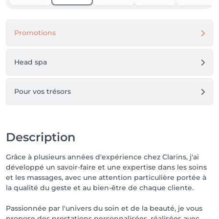
pouvez payer en espèces, par Payconiq ou QR Code 

📞 CONTACT : Pour toute demande de 
Promotions
renseignement merci de nous contacter par 
téléphone au numéro se trouvant en bas de la page, 
par message via notre page Facebook ou via notre 
Head spa
page Instagram

🎁 BON CADEAU : Les bons cadeaux sont valables 6 
Pour vos trésors
mois suivant leur date d'achat.
Description
Grâce à plusieurs années d'expérience chez Clarins, j'ai
développé un savoir-faire et une expertise dans les soins
et les massages, avec une attention particulière portée à
la qualité du geste et au bien-être de chaque cliente.
Passionnée par l'univers du soin et de la beauté, je vous
propose des prestations personnalisées, réalisées avec