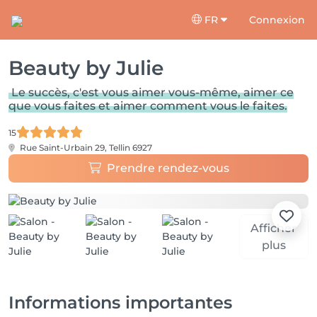
FR
Connexion
Beauty by Julie
Le succès, c'est vous aimer vous-même, aimer ce
que vous faites et aimer comment vous le faites.
15
Rue Saint-Urbain 29,
Tellin 6927
Prendre rendez-vous
Afficher
plus
Informations importantes