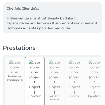
Chèr(e)s Client(e)s, 

✨ Bienvenue à l’institut Beauty by Julie ✨

Espace dédié aux femmes & aux enfants uniquement

Hommes acceptés pour les pédicures.

📍 ADRESSE: Rue Saint-Urbain 29, 6927 Tellin - 
Belgique 🇧🇪

Prestations
🅿️ STATIONNEMENT & ACCÈS: 

Un parking gratuit se trouve à votre disposition 
devant l’institut afin de stationner votre véhicule en 
toute tranquillité durant votre rendez-vous

Toutes les
❌ RETARD & ANNULATION:

prestations
Prévenir au minimum 24h en avance en cas 
d’annulation 

Cheveux
Soins du
Corps
Épilation
💳 PAIEMENT:

visage
Nous ne possédons pas d'appareil Bancontact - Vous 