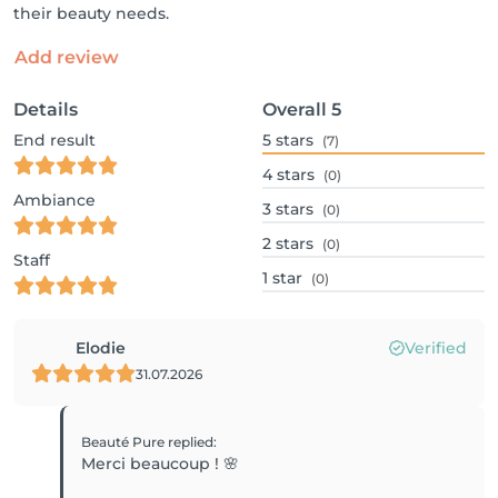
their beauty needs.
Add review
Details
Overall
5
End result
5
stars
(7)
4
stars
(0)
Ambiance
3
stars
(0)
2
stars
(0)
Staff
1
star
(0)
Elodie
Verified
31.07.2026
Beauté Pure
replied
:
Merci beaucoup ! 🌸