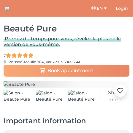
EN
Login
Beauté Pure
Prenez du temps pour vous, révélez la plus belle
version de vous-même.
7
Poisson-Moulin 76A,
Vaux-Sur-Sûre 6640
Book appointment
Show
more
Important information