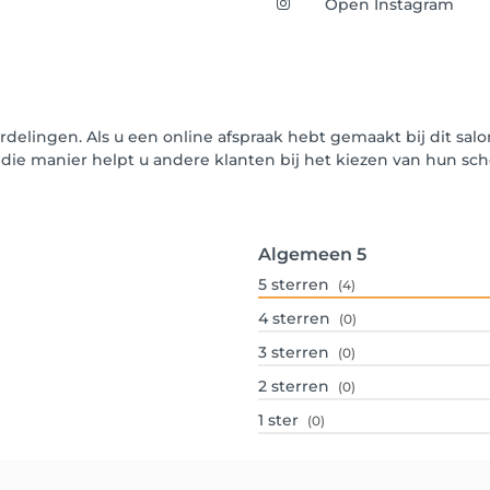
Open Instagram
rdelingen. Als u een online afspraak hebt gemaakt bij dit sal
p die manier helpt u andere klanten bij het kiezen van hun 
Algemeen
5
5
sterren
(4)
4
sterren
(0)
3
sterren
(0)
2
sterren
(0)
1
ster
(0)