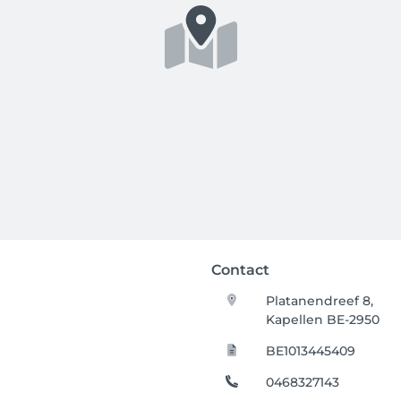
Contact
Platanendreef 8,
Kapellen BE-2950
BE1013445409
0468327143