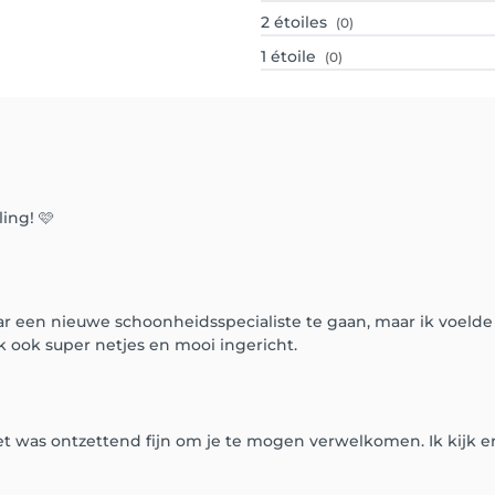
2
étoiles
(0)
1
étoile
(0)
ing! 🩷
aar een nieuwe schoonheidsspecialiste te gaan, maar ik voeld
ak ook super netjes en mooi ingericht.
 was ontzettend fijn om je te mogen verwelkomen. Ik kijk er a