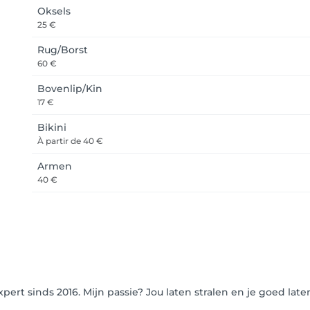
Oksels
25 €
Rug/Borst
60 €
Bovenlip/Kin
17 €
Bikini
À partir de
40 €
Armen
40 €
pert sinds 2016. Mijn passie? Jou laten stralen en je goed late