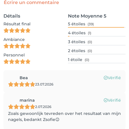
Écrire un commentaire
Détails
Note Moyenne
5
Résultat final
5
étoiles
(39)
4
étoiles
(1)
Ambiance
3
étoiles
(0)
2
étoiles
(0)
Personnel
1
étoile
(0)
Bea
Vérifié
23.07.2026
marina
Vérifié
2.07.2026
Zoals gewoonlijk tevreden over het resultaat van mijn
nagels, bedankt Zsofie😉