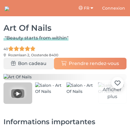
FR
Connexion
Art Of Nails
"Beauty starts from within"
40
Rozenlaan 2,
Oostende 8400
Bon cadeau
Prendre rendez-vous
Afficher
plus
Informations importantes