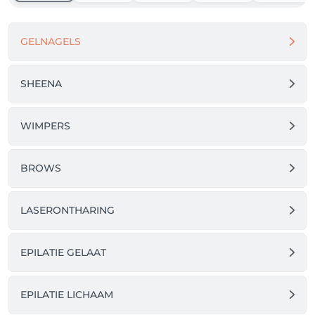
of tot 48 uur vooraf de afspraak annuleren.   

GELNAGELS
Liefs Team Art of nails
SHEENA
WIMPERS
BROWS
LASERONTHARING
EPILATIE GELAAT
EPILATIE LICHAAM