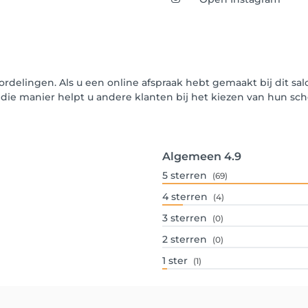
ordelingen. Als u een online afspraak hebt gemaakt bij dit sa
p die manier helpt u andere klanten bij het kiezen van hun 
Algemeen
4.9
5
sterren
(69)
4
sterren
(4)
3
sterren
(0)
2
sterren
(0)
1
ster
(1)