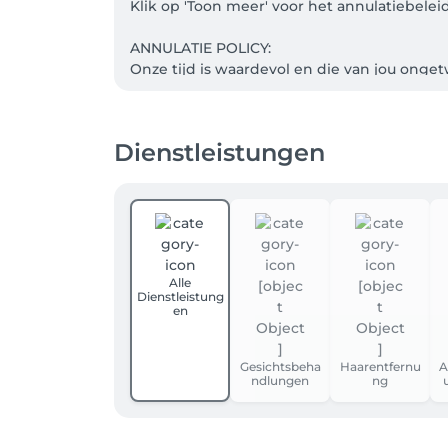
Klik op 'Toon meer' voor het annulatiebelei
ANNULATIE POLICY: 

Onze tijd is waardevol en die van jou onge
de gemiste behandeling in rekening te bre
ONLINE BOEKEN VIA DE SALONKEE APP:

Dienstleistungen
Hoe maak je een afspraak indien je nog noo
1.     Ga naar de App Store of Play Store op 
2.     Download de app ‘Salonkee’.

3.     Druk op ‘Inloggen’ en maak een profi
4.     Druk op ‘Zoeken’ en tik de naam van o
5.     Druk op ‘Boeking’ en vind daar je vol
Alle
Dienstleistung
en
Heb je wel al een profiel op Salonkee, maa
waarmee je reeds een Salonkee account heb
Gesichtsbeha
Haarentfernu
A
ndlungen
ng