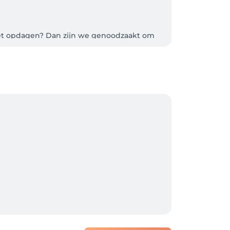
niet opdagen? Dan zijn we genoodzaakt om 
ple Account of Facebook.

aak. Je ontvangt een bevestiging per mail.

er het e-mailadres en wachtwoord in 