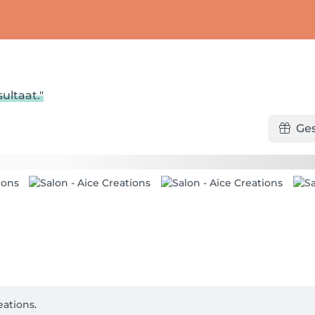
ultaat."
Ge
tions.
