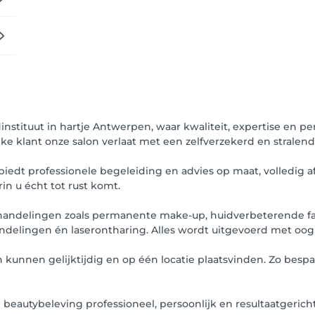
dinstituut in hartje Antwerpen, waar kwaliteit, expertise en pe
lke klant onze salon verlaat met een zelfverzekerd en stralend
 biedt professionele begeleiding en advies op maat, volledi
rin u écht tot rust komt.
handelingen zoals permanente make-up, huidverbeterende fac
ingen én laserontharing. Alles wordt uitgevoerd met oog voo
nnen gelijktijdig en op één locatie plaatsvinden. Zo bespaar
 beautybeleving professioneel, persoonlijk en resultaatgericht