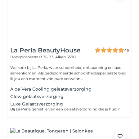
La Perla BeautyHouse
49
Hoogdorpsstraat 36 B3,
Alken 3570
Welkom bij La Perla, waar schoonheid, ontspanning en luxe
samenkomen. Als gediplomeerde schoonheidsspecialiste bied
ik jou een moment van pure verwenn...
Aloe Vera Cooling gelaatsverzorging
Glow gelaatsverzorging
Luxe Gelaatsverzorging
Bij La Perla geniet je van een gelaatsverzorging die je huid reinigt, verzorgt en laat stralen. Ik stem de behandeling af op jouw huidtype en wensen, zodat je huid niet alleen mooi oogt, maar ook gezond en gevoed aanvoelt. Een moment van ontspanning en verwennerij dat je huid laat stralen van binnenuit.