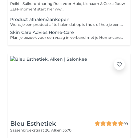
Reiki - Suikerontharing Rust voor Huid, Lichaam & Geest Jouw
ZEN-moment start hier ww...
Product afhalen/aankopen
Wens je een product af te halen dat op is thuis of heb je een webshop bestelling gedaan en wens je deze af te halen! Plan dan dit momentje in ideaal om zeker je afhaalmomentje te garanderen!
Skin Care Advies Home-Care
Plan je bezoek voor een vraag in verband met je Home-care product! Analyse + advies hoe je thuis je huid best kunt verzorgen!
Bleu Esthetiek
99
Sassenbroekstraat 26,
Alken 3570