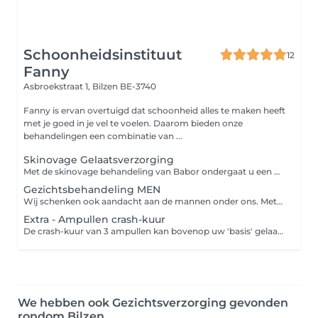
Schoonheidsinstituut
12
Fanny
Asbroekstraat 1,
Bilzen BE-3740
Fanny is ervan overtuigd dat schoonheid alles te maken heeft
met je goed in je vel te voelen. Daarom bieden onze
behandelingen een combinatie van ...
Skinovage Gelaatsverzorging
Met de skinovage behandeling van Babor ondergaat u een dieptereiniging, een voorbereidend masker, een hoog gedoseerde fluïde, een stimulerende massage en een masker dat rijk is aan actieve bestanddelen. PREMIUM 75 min Afgestemd op uw persoonlijke huidbehoefte, verwennen wij haar met de SKINOVAGE producten en met de unieke massage. Huidanalyse, reiniging, epileren, peeling, onzuiverheden verwijderen, ampul, gezichtsmassage, masker en dag- en oogverzorging. CLASSIC 60min Afgestemd op uw persoonlijke huidbehoefte, verwennen wij haar met de SKINOVAGE producten en met de unieke massage. Reiniging, epileren, peeling, gezichtsmassage, masker en dag- en oogverzorging. COMPACT 45 min Afgestemd op uw persoonlijke huidbehoefte, verwennen wij haar met de SKINOVAGE producten. Reiniging, peeling, onzuiverheden verwijderen, dagcrème.
Gezichtsbehandeling MEN
Wij schenken ook aandacht aan de mannen onder ons. Met een krachtige, energie leverende werkstof-formule verhogen deze behandelingen de draagkracht en het weerstandsvermogen van uw huid. Ook verdrijft het vermoeidheid en stress verschijnselen.
Extra - Ampullen crash-kuur
De crash-kuur van 3 ampullen kan bovenop uw 'basis' gelaatsbehandeling genomen worden. De crash-kuur wordt gebruikt om de dorst van uw huid te lessen.
We hebben ook Gezichtsverzorging gevonden
rondom Bilzen