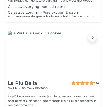
Wil jij graag een gelaatsverzorging maar je weet niet goed wat te kiezen? kan zeker eens langs we kijken samen wat de huid nodig heeft en plannen. Samen een afspraak in.
Gelaatsverzorging met led tunnel
Gelaatsverzorging - Pure oxygen Ericson
Voor een stralende, gezonde uitziende huid. Gaat de huid ontgiften, en versterkt de bescherming van de vervuiling. Helpt de huid te beschermen tegen de verschillende vormen van vervuiling die de huidbarrière verzwakken.
La Piu Bella
224
Sledderlo 60,
Genk BE-3600
La più bella een salon waar je volledig tot rust komt. Ik streef
naar perfectie en school me maandelijks bij. ik probeer alles in
me naar boven te ...