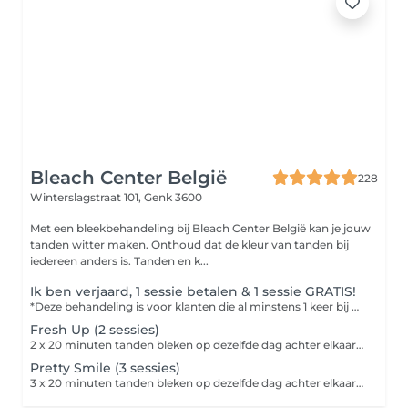
Bleach Center België
228
Winterslagstraat 101,
Genk 3600
Met een bleekbehandeling bij Bleach Center België kan je jouw
tanden witter maken. Onthoud dat de kleur van tanden bij
iedereen anders is. Tanden en k...
Ik ben verjaard, 1 sessie betalen & 1 sessie GRATIS!
*Deze behandeling is voor klanten die al minstens 1 keer bij ons zijn geweest* Je ontvangt 1 week voor je verjaardag een mail van ons. Indien je deze niet hebt ontvangen check dan je spam box na. Deze deal is tot 3 weken na je verjaardag geldig.
Fresh Up (2 sessies)
2 x 20 minuten tanden bleken op dezelfde dag achter elkaar. 4 tinten wittere tanden na de behandeling. 100% pijnloos. De behandeling zal 40 min in beslag nemen. Maar je bent zeker 1u bij ons. Niet aangeraden indien je het de eerste keer is dat je jouw tanden laat bleken.
Pretty Smile (3 sessies)
3 x 20 minuten tanden bleken op dezelfde dag achter elkaar. 6 tinten wittere tanden na de behandeling. 100% pijnloon. De behandeling zal 1u in beslag nemen. Maar je bent zeker 1u30 bij ons.