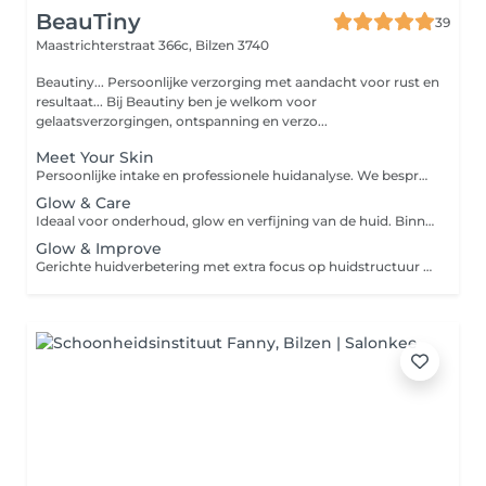
BeauTiny
39
Maastrichterstraat 366c,
Bilzen 3740
Beautiny... Persoonlijke verzorging met aandacht voor rust en
resultaat... Bij Beautiny ben je welkom voor
gelaatsverzorgingen, ontspanning en verzo...
Meet Your Skin
Persoonlijke intake en professionele huidanalyse. We bespreken jouw huid, wensen en doelen en stellen een behandelplan op maat op.
Glow & Care
Ideaal voor onderhoud, glow en verfijning van de huid. Binnen deze behandeling kunnen o.a. volgende technieken ingezet worden: Oxybrasie (zachte zuurstofpeeling) Hydrodermabrasie (HydraGlow) Dermaplaning Milde resurfacing peel LED-therapie Perfect voor wie de huid wil opfrissen zonder intensieve hersteltijd.
Glow & Improve
Gerichte huidverbetering met extra focus op huidstructuur en celvernieuwing. Binnen deze behandeling kunnen o.a. volgende technieken geïntegreerd worden: Biopeeling AstaGlow resurfacing peel Microdermabrasie (diamantkop) Nano-needling Microneedling HydraGlow LED-therapie We werken dieper op pigmentatie, onzuiverheden, huidveroudering of elasticiteitsverlies.