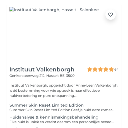
Instituut Valkenborgh
44
Genkersteenweg 212,
Hasselt BE-3500
Instituut Valkenborgh, opgericht door Anne-Leen Valkenborgh,
is dé bestemming voor wie op zoek is naar effectieve
huidverbetering en pure ontspanning....
Summer Skin Reset Limited Edition
Summer Skin Reset Limited Edition Geef je huid deze zomer de verzorging die ze verdient met onze exclusieve Summer Skin Reset. Deze luxebehandeling combineert de kracht van Obagi Medical Deluxe met de intens hydraterende werking van Aquaderm. Ideaal voor een huid die dof, gedehydrateerd of uit balans is door zon, warmte en dagelijks SPF-gebruik. Het resultaat? Een intens gevoede, frisse en stralende huid met een gezonde summer glow. Obagi Medical Deluxe + Aquaderm Diepe reiniging & intensieve hydratatie Herstelt de huidbarrière Direct een frisse, stralende uitstraling Summer Special €199 i.p.v. €250 Deze behandeling is tijdelijk beschikbaar tijdens onze Summer Specials. TEM 31/08/2026
Huidanalyse & kennismakingsbehandeling
Elke huid is uniek en vereist daarom een persoonlijke benadering. Een huidanalyse kan van onschatbare waarde zijn voor wie meer inzicht wil krijgen in de conditie en behoeften van zijn of haar huid. Het helpt bij het identificeren van huidproblemen zoals acne, rimpels, pigmentvlekken, gevoeligheid en droogheid, en bij het vaststellen van de onderliggende oorzaken en factoren die deze problemen veroorzaken. Vooral voor mensen met specifieke huidproblemen of aandoeningen zoals rosacea, eczeem of psoriasis kan een huidanalyse van onschatbare waarde zijn. Het stelt hen in staat de juiste huidverzorgingsproducten en -behandelingen te kiezen om aan hun specifieke behoeften te voldoen. Daarnaast kan een huidanalyse ook waardevol zijn voor mensen die hun huidverzorgingsroutine willen verbeteren of optimaliseren. Het helpt bij het bepalen van de juiste producten en ingrediënten voor hun huidtype en conditie. Tijdens deze sessie zullen we de huid al laten kennismaken met één van de aanbevolen behandelingen. Mocht u geen geschikt moment vinden in de online agenda, aarzel dan niet om mij een bericht te sturen via Instagram of op het nummer 0473 71 02 34. Ik help u graag verder.