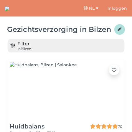
NL
Inloggen
Gezichtsverzorging
in
Bilzen
Filter
in
Bilzen
Huidbalans
70