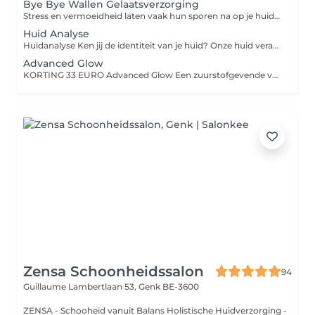
Bye Bye Wallen Gelaatsverzorging
Stress en vermoeidheid laten vaak hun sporen na op je huid. Deze verfrissende verzorging helpt om: Vermoeide huid weer te laten stralen Tekenen van stress te verminderen De huid diep te hydrateren Je natuurlijke glow terug te brengen
Huid Analyse
Huidanalyse Ken jij de identiteit van je huid? Onze huid verandert voortdurend en heeft daardoor specifieke noden. Met een uitgebreide digitale huidanalyse ontdek je waar jouw huid vandaag écht behoefte aan heeft. Wat mag je verwachten: Een volledige analyse met een professioneel huidanalyse-apparaat. 9 metingen: hydratatie, overtollig talg, elasticiteit, schilfering, poriën, pigmentvlekken, kraaienpootjes, voorhoofdsrimpels en couperose. Persoonlijk advies en een behandel- of productplan op maat. Prijsinformatie: De kostprijs van de huidanalyse wordt in mindering gebracht bij een behandeling of aankoop van producten.
Advanced Glow
KORTING 33 EURO Advanced Glow Een zuurstofgevende verzorging die zelfs de meest doffe huid weer laat stralen. Dankzij een dubbele exfoliatie wordt de huid grondig gereinigd en wordt de teint geëgaliseerd. Met de Oxy Booster herleeft je huid, terwijl het peel-off Glow Mask voor extra zuiverheid, gladheid en een intense glans zorgt. Het resultaat: een frisse, egale en stralende huid. Prijsinformatie: De vermelde prijs is een startprijs.
Zensa Schoonheidssalon
94
Guillaume Lambertlaan 53,
Genk BE-3600
ZENSA - Schooheid vanuit Balans Holistische Huidverzorging -