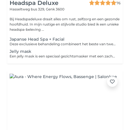
Headspa Deluxe
76
Hasseltweg bus 329,
Genk 3600
Bij Headspadeluxe draait alles om rust, zelfzorg en een gezonde
hoofdhuid. In mijn rustige en stijlvolle studio bied ik een unieke
headspa-beleving ...
Japanse Head Spa + Facial
Deze exclusieve behandeling combineert het beste van twee werelden: een ontspannende headspa én een voedende facial. In 90 minuten geef je niet alleen je hoofdhuid en haar een boost, maar ook je gezicht en geest de rust en verzorging die ze verdienen.
Jelly mask
Een jelly mask is een speciaal gezichtsmasker met een zachte, gelachtige Hydrateert intensief vult het vochtgehalte van de huid aan. Kalmeert & verkoelt vermindert roodheid en geeft direct een frisse uitstraling. Verbetert opname van werkstoffen serums of actieve ingrediënten die eronder zijn aangebracht trekken dieper in. Verheldert & verzacht de huid ziet er stralender, gladder en voller uit. Geschikt voor elk huidtype er zijn varianten met o.a. aloë vera, vitamine C, collageen of charcoal, afgestemd op verschillende huidbehoeften.