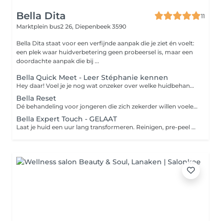
Bella Dita
11
Marktplein bus2 26,
Diepenbeek 3590
Bella Dita staat voor een verfijnde aanpak die je ziet én voelt:
een plek waar huidverbetering geen probeersel is, maar een
doordachte aanpak die bij ...
Bella Quick Meet - Leer Stéphanie kennen
Hey daar! Voel je je nog wat onzeker over welke huidbehandeling bij jou past? Of wil je eerst even kort kennismaken voordat je een volledige intake boekt? Dan is de Bella Quick Meet perfect voor jou. In dit korte gesprek van 20 minuten: Leer je Stéphanie persoonlijk kennen en krijg je meteen een eerste indruk van haar expertise zo ontdek je of ik de juiste persoon ben om samen aan jouw huid te werken Kun je je huidvragen stellen en horen of er een oplossing is voor jou Voel je hoe het is om bij Bella Dita jezelf te zijn, in een warme en professionele omgeving Alles gebeurt op jouw ritme, zodat jij op een ontspannen manier kunt ontdekken wat mogelijk is voor jouw huid.
Bella Reset
Dé behandeling voor jongeren die zich zekerder willen voelen met hun huid. We bekijken eerst wat jouw huid nodig heeft: een grondige reiniging met focus op comedonen óf een peeling voor meer helderheid en glow. Na 30 minuten zie je en voel je het verschil: een frissere, zuiverdere huid én meer zelfvertrouwen.
Bella Expert Touch - GELAAT
Laat je huid een uur lang transformeren. Reinigen, pre-peel en een behandeling op maat - peeling, microneedling of nano needling - met aangepast masker en optioneel LED. Het resultaat: een stralende, gladde en stevige huid die je meteen voelt.