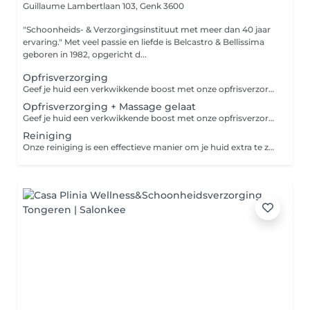
Guillaume Lambertlaan 103,
Genk 3600
"Schoonheids- & Verzorgingsinstituut met meer dan 40 jaar
ervaring." Met veel passie en liefde is Belcastro & Bellissima
geboren in 1982, opgericht d...
Opfrisverzorging
Geef je huid een verkwikkende boost met onze opfrisverzorging van het Gelaat. Deze korte maar effectieve behandeling is perfect voor een snelle oppepper. Tijdens deze behandeling reinigen we je huid grondig en verwijderen we dode huidcellen. We verzorgen je huid extra met een ampulle en hydraterend crème masker. We sluiten af met verzorgende producten. Voor de beste resultaten is het aangeraden om de producten van Bernard Cassière thuis verder te gebruiken. Iedere huid is uniek daarom wordt iedere verzorging aangepast aan je huidtype.
Opfrisverzorging + Massage gelaat
Geef je huid een verkwikkende boost met onze opfrisverzorging van het gelaat met massage. Deze korte maar effectieve behandeling is perfect voor een snelle oppepper. Tijdens deze behandeling reinigen we je huid grondig en verwijderen we dode huidcellen. We verzorgen je huid extra met een ampulle, verwennen je met een massage van het gelaat en decolleté en brengen een hydraterend crème masker aan. We sluiten af met verzorgende producten. Voor de beste resultaten is het aangeraden om de producten van Bernard Cassière thuis verder te gebruiken. Iedere huid is uniek daarom wordt iedere verzorging aangepast aan je huidtype.
Reiniging
Onze reiniging is een effectieve manier om je huid extra te zuiveren. Tijdens deze behandeling reinigen we je huid grondig en verwijderen we dode huidcellen. Na de vapozone-stoombehandeling, waarin de poriën worden geopend en onzuiverheden worden losgemaakt, verwijderen we voorzichtig comedonen. We brengen je huid in balans met een ampulle en een zuiverend crème masker. We sluiten af met verzorgende producten. Het resultaat is een frisse, heldere en zuivere huid. Deze behandeling is perfect voor een gemengde huid of als onderhoud voor een gezonde uitstraling. Voor de beste resultaten is het aangeraden om de producten van Bernard Cassière thuis verder te gebruiken. Iedere huid is uniek daarom wordt iedere verzorging aangepast aan je huidtype. Heb je veel comedonen of talg, reserveer dan de reiniging voor extra onzuiverheden!