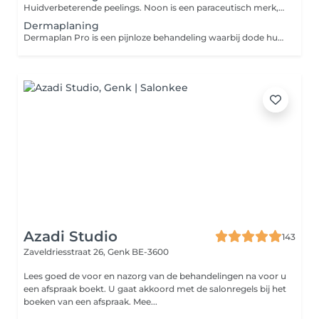
Huidverbeterende peelings. Noon is een paraceutisch merk, dwz dat de concentraties werkstoffen hoger zijn dan de dermaceutische merken tot nu toe. Paraceutisch bevindt zich juist onder het farmaceutische, waarvoor medische voorschriften nodig zijn. Noon bevat dus hoge concentraties actieve ingrediënten ( bv retinol, melkzuur,), maar zonder irritatie te veroorzaken. Hoe kan dit nu? Wel door het innovatieve DermShield. Deze werkt op onze type C nociceptoren, waardoor er geen typerende bijwerkingen zoals roodheden en irritaties ontstaan. Hierdoor is het mogelijk om de beste en meest effectieve huidverbeteringsproducten ter wereld te maken. INDRUKWEKKENDE RESULTATEN NOON geeft indrukwekkende resultaten bij: huidveroudering acne hyperpigmentatie, vlekkerigheid en zonneschade eczeem en andere huidproblemen Deze behandeling kan je combineren met Mesotherapie
Dermaplaning
Dermaplan Pro is een pijnloze behandeling waarbij dode huidcellen en donsharen worden verwijderd met chirurgisch steriel mesje. Meteen na je behandeling heb je een zachte, stralende en frisse uitstraling en je huid krijgt een natuurlijke GLOW en wordt ontvankelijker voor de opname van de werkstoffen. Een vaak gestelde vraag is of de haartjes niet stugger en/of vermeerderen. Neen absoluut niet, vellusharen zit niet vast aan een talgkliertje. Ze blijven donshaartjes. Deze behandeling wordt STANDAARD uitgevoerd met een Intraceuticals maar alle combinaties zijn mogelijk. Aqua Derm, mesotherapie,peelings
Azadi Studio
143
Zaveldriesstraat 26,
Genk BE-3600
Lees goed de voor en nazorg van de behandelingen na voor u
een afspraak boekt. U gaat akkoord met de salonregels bij het
boeken van een afspraak. Mee...