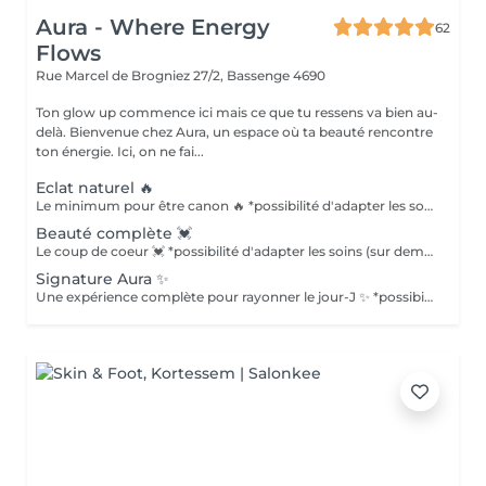
Aura - Where Energy
62
Flows
Rue Marcel de Brogniez 27/2,
Bassenge 4690
Ton glow up commence ici mais ce que tu ressens va bien au-
delà. Bienvenue chez Aura, un espace où ta beauté rencontre
ton énergie. Ici, on ne fai...
Eclat naturel 🔥
Le minimum pour être canon 🔥 *possibilité d'adapter les soins (sur demande) si pas de disponibilités pour convenir à ton jour-j, contacte-moi : 0478/160.807
Beauté complète 💓
Le coup de coeur 💓 *possibilité d'adapter les soins (sur demande) si pas de disponibilités pour convenir à ton jour-j, contacte-moi : 0478/160.807
Signature Aura ✨
Une expérience complète pour rayonner le jour-J ✨ *possibilité d'adapter les soins (sur demande) si pas de disponibilités pour convenir à ton jour-j, contacte-moi : 0478/160.807