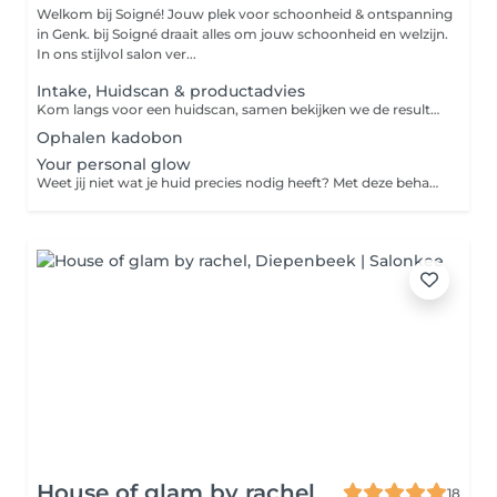
Welkom bij Soigné! Jouw plek voor schoonheid & ontspanning
in Genk. bij Soigné draait alles om jouw schoonheid en welzijn.
In ons stijlvol salon ver...
Intake, Huidscan & productadvies
Kom langs voor een huidscan, samen bekijken we de resultaten en hoe we jouw huid kunnen ondersteunen en eventueel kunnen verbeteren. Bij aankoop van onze producten wordt het bedrag van de huidscan in mindering gebracht op je aankoopbedrag (niet geldig voor behandelingen).
Ophalen kadobon
Your personal glow
Weet jij niet wat je huid precies nodig heeft? Met deze behandeling geven we jouw huid een complete reset. Tijdens de luxe behandeling kijken we naar de unieke behoeften van jouw huid en stellen we een behandeling op maat samen. Zo krijgt jouw huid precies de verzorging en boost die ze nodig heeft, voor een stralende en gezonde glow. Prijs is vanaf €100.
House of glam by rachel
18