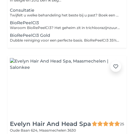
in België en 2012 ben ik beg...
Consultatie
Twijfelt u welke behandeling het beste bij u past? Boek een Consultatieafspraak met onze beautyexperts om uw behoeften te bespreken en persoonlijk advies te ontvangen. We helpen u graag bij het kiezen van de behandeling die het beste bij uw huidtype en schoonheidsbehoeften past.
BioRePeelCI3
Waroom BioRePeelCI3? Het geheim zit in trichloorazijnzuur (35% TCA), een component die de huid op natuurlijke wijze laat regenereren, waardoor een nieuwe, gezondere laag naar voren komt. Dit proces maakt de huid gladder, egaler en laat haar stralen. Deze behandeling is rijk aan biologische en natuurlijke ingredienten zoals plantenextrecten, enzymen en antioxidanten, en penetreert diep in de huid. Veilig voor elke huidkleur en -type Vermindert fijne lijntjes en rimpels Bestrijdt actieve acne, acne scars Vermindert grove porien Verlicht melasma en hyperpigmentatie Verzacht rosacea Egaliseert textuur en oneffenheden Verfrist doffe huid Het resultaat? Een intensieve, maar toch zachte vernieuwing zonder downtime. Frequentie: elke huid is uniek. Ik stel een behandelschema op maat samen, meestal bestaande uit 3-6 behandelingen, elke om de 7-10 dagen, om de beste resultaten te behalen. NAZORG: essentieel voor SUCCES ! Een goede nazorg, een zonnebrandcrème met hoge SPF50 en een herstellende creme is essentieel. Bij Lamazi Cosmetics benadruk ik het belang hiervan voor het beste resultaat en bescherming van je huid. Deze stappen zijn cruciaal voor het behoud van de resultaten en het beschermen van de huid tegen toekomstige schade.
BioRePeelCI3 Gold
Dubble reiniging voor een perfecte basis. BioRePeelCI3 35% TCA peeling voor een fijnere huidstructuur op maat. Collageenmasker voor extra huidverjonging en kalmering na de peeling. LED Therapie zorgt voor diepere werking en stimuleert het herstel. Dagverzorging afronden met BioRelif serum-moisturizer en SPF50 voor optimale bescherming INTENSITEIT: Mild ROODHEID: Mild HERSTELTIJD: 1-3 dagen
Evelyn Hair And Head Spa
25
Oude Baan 624,
Maasmechelen 3630