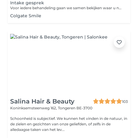
Intake gesprek
Voor iedere behandeling gaan we samen bekijken waar u naar op zoek bent aan de hand van een leuk gesprekje. Hier kan ik luisteren naar al je wensen & je nadien de behandeling op maat geven.
Colgate Smile
Salina Hair & Beauty
103
Koninksemsteenweg 162,
Tongeren BE-3700
Schoonheid is subjectief. We kunnen het vinden in de natuur, in
de zielen en gezichten van onze geliefden, of zelfs in de
alledaagse taken van het lev...