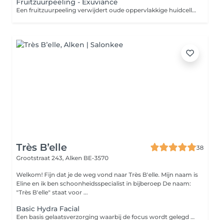
Fruitzuurpeeling - Exuviance
Een fruitzuurpeeling verwijdert oude oppervlakkige huidcellen, waardoor nieuwe, jonge huidcellen aan de oppervlakte komen. Dit stimuleert de celvernieuwing en draagt bij aan huidverjonging. Bovendien verbetert een fruitzuurpeeling de opname van voedingsstoffen van huidproducten na de behandeling, wat resulteert in een fijnere en egalere huidstructuur. Aanbevolen behandelplan: Voor een optimaal resultaat adviseren wij een behandelkuur van 4 behandelingen, met een pauze van 3-4 weken tussen elke behandeling. In sommige gevallen kan een eenmalige behandeling ook voldoende zijn, afhankelijk van de individuele doelstellingen. Resultaten: Een frissere en gladdere huid Een fijnere huidstructuur Verminderde pigmentatie Een gezonde gloed Na de behandeling: Over het algemeen is er geen downtime na een fruitzuurpeeling. Wel kan de huid direct na de behandeling enigszins rood worden en kan er een lichte schilfering optreden. Wij raden aan om na de behandeling een zonbeschermingsproduct met een hoge SPF, zoals Heliocare, te gebruiken. Belangrijk om te weten: Elke behandeling kan worden geüpgraded met extra supplementen, dus bekijk zeker de mogelijkheden! Voor optimale resultaten is het belangrijk om thuis de geadviseerde producten te gebruiken en de huid verder te behandelen. Bij deze behandeling is het epileren van de wenkbrauwen inbegrepen.
Très B’elle
38
Grootstraat 243,
Alken BE-3570
Welkom! Fijn dat je de weg vond naar Très B'elle. Mijn naam is
Eline en ik ben schoonheidsspecialist in bijberoep De naam:
"Très B'elle" staat voor ...
Basic Hydra Facial
Een basis gelaatsverzorging waarbij de focus wordt gelegd op een huidanalyse. Waar we daarna gaan kijken naar de juiste producten op maat van het huidtype. Dit is een goede start behandeling van de huid. Je maakt kennis met de basisproducten die ik hanteer in het salon. (incl. epilatie wenkbrauwen op vraag)