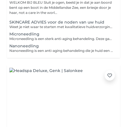
WELKOM BIJ BLEU Sluit je ogen, beeld je in dat je aan boord
bent op een boot in de Middellandse Zee, een briesje door je
haar, not a care in the worl...
SKINCARE ADVIES voor de noden van uw huid
Weet je niet waar te starten met kwalitatieve huidverzorgingsproducten die passen bij de noden van uw huid? Graag neem ik de tijd om naar uw huid te kijken en een routine op maat te maken. Bij Bleu hebben we een ruim aanbod van skincare met hoogwaardige en geconcentreerde ingrediënten, van de nieuwste technologieën. Deze zorgen voor huidverbetering. Bij aankoop van producten op de dag zelf, valt de adviesprijs van €18 weg.
Microneedling
Microneedling is een sterk anti-aging behandeling. Deze gaat de huid stimuleren van het natuurlijke regeneratieproces, door het creëren van microscopische kanaaltjes in de huid in combinatie van hoogwaardige active ingrediënten. Dit zorgt voor een sneller weefselherstel, en verbetering van collageen en elastins. Wat leidt tot huidverjonging, vermindering van rimpels, littekens en kan pigment/melasma verhelderen. Het mooiste resultaat wordt zichtbaar na een kuur. Tussen elke behandeling moet minimaal 6 weken verstreken zijn. GOOD TO KNOW: De dag van de behandeling is de huid roze/rood, de dag nadien is je huid mogelijks nog lichtjes roze. Een kort onderdeel van de behandeling is niet super aangenaam (ongeveer 15 min), gelukkig het resultaat wel! De behandeling is niet aangeraden voor mensen met veel actieve acne. Wel toepasselijk eens de huid aan het herstellen is.
Nanoneedling
Nanoneedling is een anti-aging behandeling die je huid een gezonde glow geeft. Deze gaat de huid stimuleren van het natuurlijke regeneratieproces, door het creëren van microscopische kanaaltjes in de huid in combinatie van hoogwaardige active ingrediënten. Dit zorgt voor een sneller weefselherstel, en verbetering van collageen en elastine. Wat leidt tot huidverjonging, vermindering van rimpels, littekens en kan pigment/melasma verhelderen. Het mooiste resultaat wordt zichtbaar na een kuur. Tussen elke behandeling moet minimaal 6 weken verstreken zijn. GOOD TO KNOW: Wil je sterker anti-aging te werk gaan? Kies dan voor Microneedling. Je kiest voor Nano als je die dag graag stralend de cabine verlaat (bij Microneedling is de dag van de behandeling is de huid roze/rood, de dag nadien is je huid mogelijks nog lichtjes roze). Dit besprekingen we net voor de behandeling.