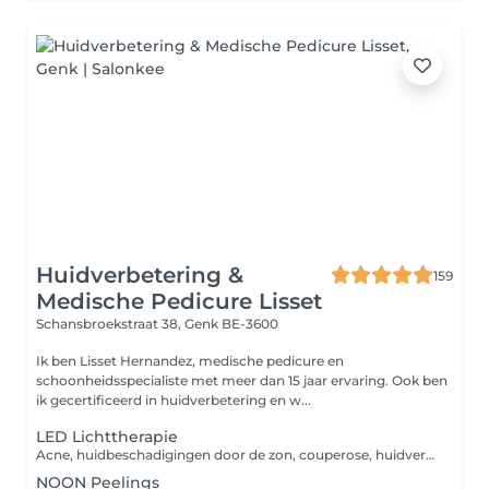
Huidverbetering &
159
Medische Pedicure Lisset
Schansbroekstraat 38,
Genk BE-3600
Ik ben Lisset Hernandez, medische pedicure en
schoonheidsspecialiste met meer dan 15 jaar ervaring. Ook ben
ik gecertificeerd in huidverbetering en w...
LED Lichttherapie
Acne, huidbeschadigingen door de zon, couperose, huidveroudering, pigmentvlekken en een vochtarme huid. Dit zijn allemaal aandoeningen die kunnen worden verminderd met LED-LICHT. Deze behandeling is een aanrader voor iedereen! Wat doet de led-licht voor mijn huid? De infrarood lichttherapie zorgt voor herstellende energie, verbeterde doorbloeding, productie van collageen en elastine en stimulatie van de celstofwisseling.
NOON Peelings