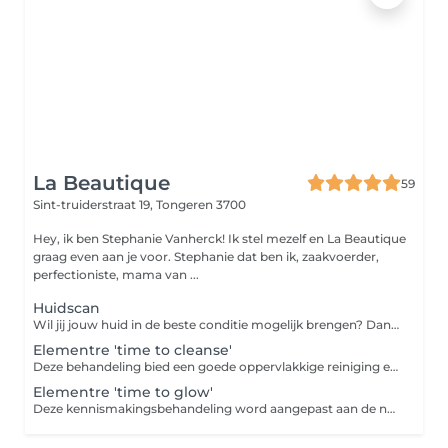
La Beautique
59
Sint-truiderstraat 19,
Tongeren 3700
Hey, ik ben Stephanie Vanherck! Ik stel mezelf en La Beautique
graag even aan je voor. Stephanie dat ben ik, zaakvoerder,
perfectioniste, mama van ...
Huidscan
Wil jij jouw huid in de beste conditie mogelijk brengen? Dan moeten we samenwerken :-) Want het is zo, dat wij in het salon voor 20% aan jouw huid kunnen werken en jij voor 80% thuis. Met de door ons geadviseerde producten kan je thuis 'je behandeling' verder zetten tot het weer tijd is om bij ons langs te komen. Weet jij niet in welke conditie jouw huid is en welke verzorging je het best zou kiezen? Wil je graag weten wat je kan doen om je huid zo jong en gezond mogelijk te houden of te verbeteren? Boek dan 'NU' je huidscan en wij beantwoorden al je vragen en geven jouw het juiste, eerlijke advies. Zien we je snel? Gaan wij samen voor die stralende huid?
Elementre 'time to cleanse'
Deze behandeling bied een goede oppervlakkige reiniging en is vooral interessant voor onze studenten. - Dubbele reiniging - Aangepaste peeling - Verwijderen onzuiverheden - Dagverzorging en SPF
Elementre 'time to glow'
Deze kennismakingsbehandeling word aangepast aan de noden van jouw huid - Dubbele reiniging - Aangepaste peeling - Verwijderen onzuiverheden - Epileren wenkbrauwen - Aangepast serum en Masker - Led Light Therapy - Dagverzorging en SPF