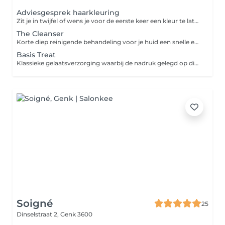
Adviesgesprek haarkleuring
Zit je in twijfel of wens je voor de eerste keer een kleur te laten uitvoeren? Dan bespreken we deze graag op voorhand. Zo kan ik perfect uitleggen wat de mogelijkheden zijn. Er zijn zoveel verschillende technieken en werktijden. Op deze manier kunnen we de correcte tijden reserveren.
The Cleanser
Korte diep reinigende behandeling voor je huid een snelle extra boost te geven.
Basis Treat
Klassieke gelaatsverzorging waarbij de nadruk gelegd op diep reinigen van de huid in combinatie met volledig ontspannen.
Soigné
25
Dinselstraat 2,
Genk 3600