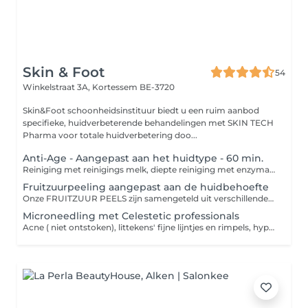
Skin & Foot
54
Winkelstraat 3A,
Kortessem BE-3720
Skin&Foot schoonheidsinstituur biedt u een ruim aanbod
specifieke, huidverbeterende behandelingen met SKIN TECH
Pharma voor totale huidverbetering doo...
Anti-Age - Aangepast aan het huidtype - 60 min.
Reiniging met reinigings melk, diepte reiniging met enzymatische peeling OF microbermabrasie, epilatie wenkbrauwen, bindweefsel massage met aangepaaste masker OF mesotherapie, ampul, dag/nacht créme. Alles naar de behoefte van uw huid.
Fruitzuurpeeling aangepast aan de huidbehoefte
Onze FRUITZUUR PEELS zijn samengeteld uit verschillende soorten zuren om alle huidindicaties op een efficiënte manier te behandelen. Resultaten: + gladdere huidstructuur, stralende tient +verwijdert onzuiverheden (puistjes, mee-eters, commedonen), het verstrakt en reinigt ook de porien +verwijderd onregelmatigheden, pigmentvlekken, littekens +helpt bij het regenereren van de opperhuiden het herstellen van de huid van de barrière(couperose en roodheid)+bestrijdt de tekenen van veroudering( rimpels, fijne lijntjes, vlekken, verlies van stevigheid).
Microneedling met Celestetic professionals
Acne ( niet ontstoken), littekens' fijne lijntjes en rimpels, hyperpigmentatie, grove poriën en ruwe huidtextuur. Inbegrepen : reiniging, microdermabrasie, microneedling met aangepaste serum van Celestetic, dag creme/ zonnecrème bescherming.