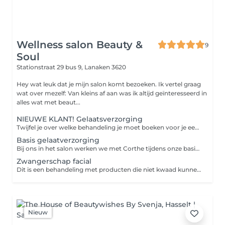
Wellness salon Beauty &
9
Soul
Stationstraat 29 bus 9,
Lanaken 3620
Hey wat leuk dat je mijn salon komt bezoeken. Ik vertel graag
wat over mezelf: Van kleins af aan was ik altijd geïnteresseerd in
alles wat met beaut...
NIEUWE KLANT! Gelaatsverzorging
Twijfel je over welke behandeling je moet boeken voor je eerste afspraak? Geen zorgen, ik help je graag! Je kan kiezen tussen een gelaatstverzorging of een gelaatsverzorging met massage. Tijdens je afspraak starten we met een uitgebreide huidanalyse, waarbij we jouw huid en wensen in kaart brengen. Op basis daarvan stel ik een persoonlijk behandelplan voor je op, volledig afgestemd op jouw huid. Samen bekijken we de behandelingen en maken we een keuze hierin.
Basis gelaatverzorging
Bij ons in het salon werken we met Corthe tijdens onze basis gelaatsverzorgingen. Dit dermatologisch geïnspireerde skincaremerk richt zich op het herstellen en versterken van de huidbarrière de sleutel tot een gezonde, stralende huid. De producten van Corthe zijn zacht, maar zeer doeltreffend en helpen de huid te hydrateren, te kalmeren en in balans te brengen. Ideaal voor elk huidtype, zelfs de gevoelige huid, en perfect als basis behandeling. In deze behandeling gaan we de huid reinigen en verzorgen. Deze behandeling is voor alle huidtypes. Wil je meer op huidverbetering gaan werken kies dan eerder voor een ISOV behandeling.
Zwangerschap facial
Dit is een behandeling met producten die niet kwaad kunnen voor de zwangerschap
Nieuw