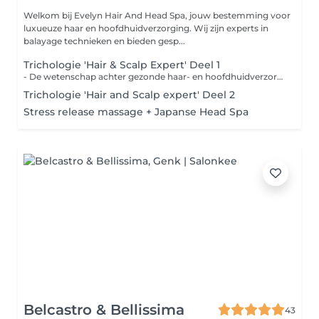
Welkom bij Evelyn Hair And Head Spa, jouw bestemming voor
luxueuze haar en hoofdhuidverzorging. Wij zijn experts in
balayage technieken en bieden gesp...
Trichologie 'Hair & Scalp Expert' Deel 1
- De wetenschap achter gezonde haar- en hoofdhuidverzorging. - Herkennen van verschillende haar- en hoofdhuidproblemen - Omgaan met een hoofdhuid camera en dit omzetten in de praktijk. - Hoofdhuid maskers leren maken en kunnen toepassen bij de juiste hoofdhuidproblematiek.
Trichologie 'Hair and Scalp expert' Deel 2
Stress release massage + Japanse Head Spa
Belcastro & Bellissima
43