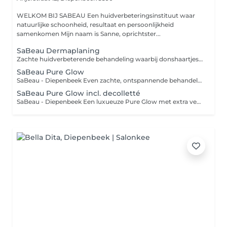
WELKOM BIJ SABEAU Een huidverbeteringsinstituut waar
natuurlijke schoonheid, resultaat en persoonlijkheid
samenkomen Mijn naam is Sanne, oprichtster...
SaBeau Dermaplaning
Zachte huidverbeterende behandeling waarbij donshaartjes en dode huidcellen voorzichtig verwijderd worden voor een gladdere huid, frisse glow en betere opname van skincare. Glow Inclusief reiniging, zachte micropeel, dermaplaning en verzorgend crèmemasker. Deluxe Inclusief reiniging, enzyme poeder, dermaplaning en een masker aangepast aan jouw huid voor extra glow en huidcomfort.
SaBeau Pure Glow
SaBeau - Diepenbeek Even zachte, ontspannende behandeling met focus op hydratatie en glow. Inclusief reiniging, epilatie (Wenkbrauwen/bovenlip), peeling, massage en voedend masker
SaBeau Pure Glow incl. decolletté
SaBeau - Diepenbeek Een luxueuze Pure Glow met extra verzorging van hals en decolleté. Rijke reiniging, epilatie (wenkbrauwen/bovenlip), peeling, ontspannende massage van gelaat + hals/decolleté, afgesloten met een voedend masker. Ideaal bij droogte, spanning of wanneer je huid extra verwenning mag krijgen. Upgrade naar vliesmasker mogelijk (meerprijs)