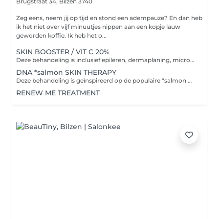
Brugstraat 34,
Bilzen 3740
Zeg eens, neem jij op tijd en stond een adempauze? En dan heb
ik het niet over vijf minuutjes nippen aan een kopje lauw
geworden koffie. Ik heb het o...
SKIN BOOSTER / VIT C 20%
Deze behandeling is inclusief epileren, dermaplaning, microneedling met aangepast BOOSTER / VIT C 20% complex om je huid optimaal te verbeteren en te herstellen, led therapie en een ontspannende nek & schoudermassage. VIT C is een krachtige anti-oxidant die vrije radicalen kan neutraliseren. Dit helpt je beschadigde cellen weer te herstellen om zo huidveroudering tegen te gaan.
DNA *salmon SKIN THERAPY
Deze behandeling is geïnspireerd op de populaire "salmon DNA treatments", maar dan met een zuiver biotechnologisch complex. DNA SKIN THERAPY stimuleert de celvernieuwing én je collageen productie, na 1 behandeling heeft je huid weer meer vitaliteit. Na meerdere sessie's is je huid weer beter gehydrateerd, verstevigd & gelift. Tip: deze behandeling is ook mogelijk in een abonnement, zo heb je meer voordelen. (zie abonnementen)
RENEW ME TREATMENT