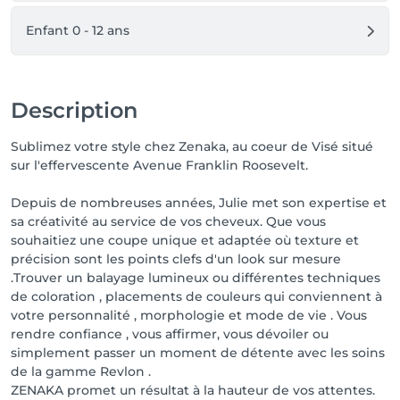
📞 Contact & Réservations :

Pour toute demande de renseignement :

Enfant 0 - 12 ans
📲 Par téléphone 04379/83.90

💬 Via notre page Facebook

📷 Sur Instagram

Description
UNIQUEMENT SUR RENDEZ-VOUS 

Sublimez votre style chez Zenaka, au coeur de Visé situé
Au plaisir de prendre soin de vous ! ✨

sur l'effervescente Avenue Franklin Roosevelt.
Julie 
Depuis de nombreuses années, Julie met son expertise et
sa créativité au service de vos cheveux. Que vous
souhaitiez une coupe unique et adaptée où texture et
précision sont les points clefs d'un look sur mesure
.Trouver un balayage lumineux ou différentes techniques
de coloration , placements de couleurs qui conviennent à
votre personnalité , morphologie et mode de vie . Vous
rendre confiance , vous affirmer, vous dévoiler ou
simplement passer un moment de détente avec les soins
de la gamme Revlon .
ZENAKA promet un résultat à la hauteur de vos attentes.