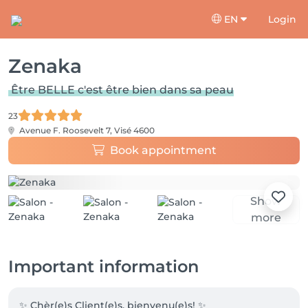
EN
Login
Zenaka
Être BELLE c'est être bien dans sa peau
23
Avenue F. Roosevelt 7,
Visé 4600
Book appointment
Show
more
Important information
✨ Chèr(e)s Client(e)s, bienvenu(e)s! ✨
