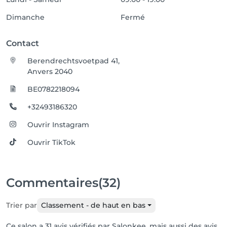
Dimanche
Fermé
Contact
Berendrechtsvoetpad 41,
Anvers 2040
BE0782218094
+32493186320
Ouvrir Instagram
Ouvrir TikTok
Commentaires
(32)
Trier par
Classement - de haut en bas
Ce salon a 31 avis vérifiés par Salonkee, mais aussi des avis