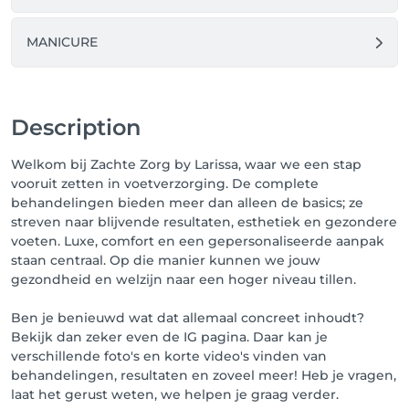
nieuwsbrief wenst te ontvangen.

MANICURE
4. Bevestig de reservatie. 

5. Jouw reservatie is nu bevestigd. Onder dit kader 
zie je de knop 'Ga naar uw profiel'. Als je hierop drukt, 
Description
kom je terecht op je eigen Salonkee profiel en kan je 
hier kijken wanneer jouw afspraak staat geboekt. 

Welkom bij Zachte Zorg by Larissa, waar we een stap
vooruit zetten in voetverzorging. De complete
6. Zodra jouw afspraak is geboekt, ontvang je een 
behandelingen bieden meer dan alleen de basics; ze
bevestigingsmail. Ook volgt er 24 uur voor de 
streven naar blijvende resultaten, esthetiek en gezondere
afspraak een mail ter herinnering.

voeten. Luxe, comfort en een gepersonaliseerde aanpak
staan centraal. Op die manier kunnen we jouw
Annulatiebeleid: Tot 48 uur voor de afspraak kan je 
gezondheid en welzijn naar een hoger niveau tillen.
jouw boeking annuleren. Onze tijd is waardevol en 
die van jou ongetwijfeld ook. Komt u niet opdagen? 
Ben je benieuwd wat dat allemaal concreet inhoudt?
Dan zijn we genoodzaakt om de gemiste 
Bekijk dan zeker even de IG pagina. Daar kan je
behandeling in rekening te brengen.

verschillende foto's en korte video's vinden van
behandelingen, resultaten en zoveel meer! Heb je vragen,
Tot snel!

laat het gerust weten, we helpen je graag verder.