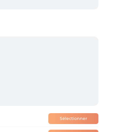
 een makkelijk wachtwoord). 

ker of je deze dienst wilt? Bel gerust even 
ang je een persoonlijke herinneringsmail.

 je ook zelf je afspraak verplaatsen of tot 
n met je bestaande account om je 
Sélectionner