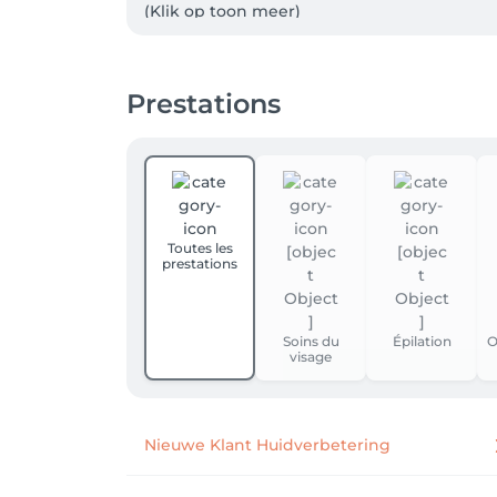
(Klik op toon meer)

1. Registreer je bovenaan rechts via LOGIN 
Vergeet niet aan te vinken als je nieuwsbri
Prestations
2. Selecteer de dienst die je wenst en het 
naar het salon voor meer info.

3. Zodra jouw afspraak is geboekt, ontvang 
-> Op MIJN PROFIEL bovenaan rechts kun je a
Toutes les
prestations
48 uur van tevoren annuleren.

NIEUW! 

Soins du
Épilation
O
visage
Vanaf nu is er ook een Salonkee app beschi
afspraken te bekijken, verplaatsen of annul
Liefs Tacha
Nieuwe Klant Huidverbetering