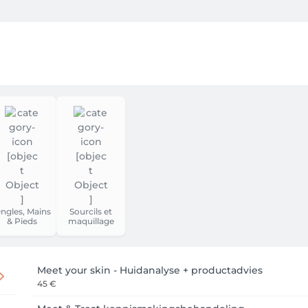
als klant via Facebook, Google, Apple of een e-mailadres (kies
even wilt ontvangen.

systeem toont je de eerst mogelijke datum. Ben je niet 100% ze
je een e-mail met de bevestiging. 24 uur voor de afspraak ontv
ltijd zien wanneer jouw volgende afspraak is geboekt. Hier kun
ngles, Mains
Sourcils et
& Pieds
maquillage
kbaar! Download de app via de Playstore of Appstore en log i
eren — waar en wanneer je maar wilt!

Meet your skin - Huidanalyse + productadvies
45 €