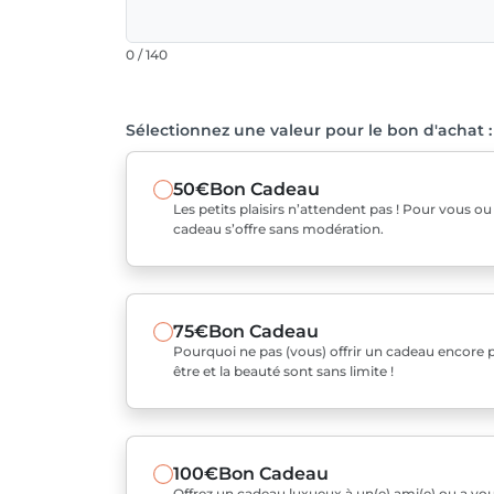
0 / 140
Sélectionnez une valeur pour le bon d'achat :
50€
Bon Cadeau
Les petits plaisirs n’attendent pas ! Pour vous o
cadeau s’offre sans modération.
75€
Bon Cadeau
Pourquoi ne pas (vous) offrir un cadeau encore pl
être et la beauté sont sans limite !
100€
Bon Cadeau
Offrez un cadeau luxueux à un(e) ami(e) ou a v