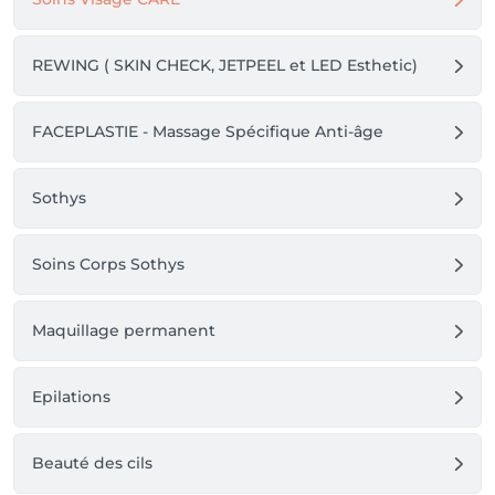
Pour toute demande de renseignement :

📲 Par téléphone 

💬 Via notre page Facebook

REWING ( SKIN CHECK, JETPEEL et LED Esthetic)
📷 Sur Instagram

FACEPLASTIE - Massage Spécifique Anti-âge
Au plaisir de prendre soin de vous ! ✨

www.nautreesthetique.be
Sothys
Soins Corps Sothys
Maquillage permanent
Epilations
Beauté des cils