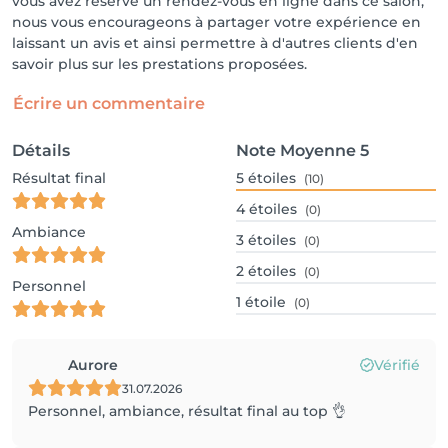
vous avez réservé un rendez-vous en ligne dans ce salon,
nous vous encourageons à partager votre expérience en
laissant un avis et ainsi permettre à d'autres clients d'en
savoir plus sur les prestations proposées.
Écrire un commentaire
Détails
Note Moyenne
5
Résultat final
5
étoiles
(10)
4
étoiles
(0)
Ambiance
3
étoiles
(0)
2
étoiles
(0)
Personnel
1
étoile
(0)
Aurore
Vérifié
31.07.2026
Personnel, ambiance, résultat final au top 👌