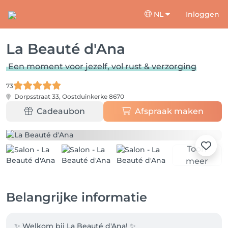
NL
Inloggen
La Beauté d'Ana
Een moment voor jezelf, vol rust & verzorging
73
Dorpsstraat 33,
Oostduinkerke 8670
Cadeaubon
Afspraak maken
Toon
meer
Belangrijke informatie
✨ Welkom bij La Beauté d'Ana! ✨
