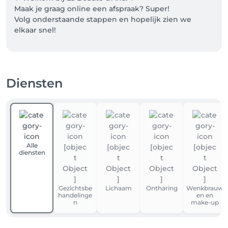
Maak je graag online een afspraak? Super! 

Volg onderstaande stappen en hopelijk zien we 
elkaar snel! 

1. Registreer je bovenaan rechts via LOGIN als klant 
via facebook of een e-mailadres (kies een makkelijk 
wachtwoord). 

Diensten
2. Selecteer de diensten die je wenst, daarna geeft 
het systeem de eerst mogelijke datum. Ben je niet 
100% zeker of je de juiste dienst gekozen hebt, bel 
me dan gerust even op 0477/642997 en laat een 
berichtje na als ik niet meteen opneem.

Alle
diensten
💌 Zodra je afspraak is geboekt, ontvang je een mail 
met de bevestiging hiervan. Je ontvangt 24 uren 
voor de afspraak een persoonlijke mail ter 
Gezichtsbe
Lichaam
Ontharing
Wenkbrauw
herinnering. 

handelinge
en en
n
make-up
🕑 Op MIJN PROFIEL bovenaan rechts kan je steeds 
kijken wanneer jouw volgende afspraak geboekt 