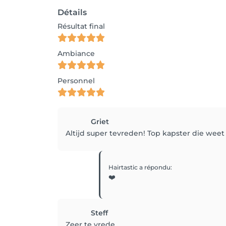
Détails
Résultat final
Ambiance
Personnel
Griet
Altijd super tevreden! Top kapster die wee
Hairtastic
a répondu
:
❤️
Steff
Zeer te vrede.