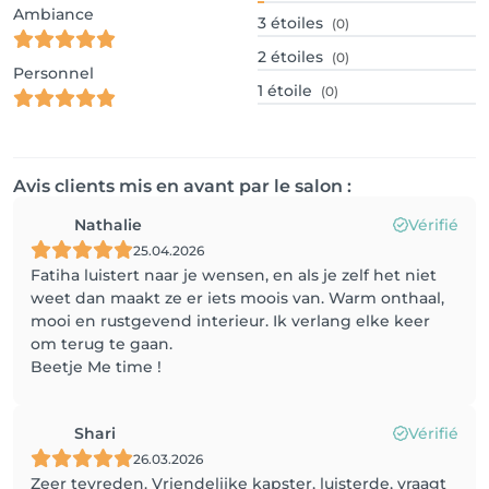
Ambiance
3
étoiles
(0)
2
étoiles
(0)
Personnel
1
étoile
(0)
Avis clients mis en avant par le salon :
Nathalie
Vérifié
25.04.2026
Fatiha luistert naar je wensen, en als je zelf het niet
weet dan maakt ze er iets moois van. Warm onthaal,
mooi en rustgevend interieur. Ik verlang elke keer
om terug te gaan.
Beetje Me time !
Shari
Vérifié
26.03.2026
Zeer tevreden. Vriendelijke kapster, luisterde, vraagt