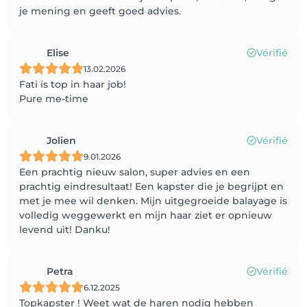
je mening en geeft goed advies.
Elise
Vérifié
13.02.2026
Fati is top in haar job!
Pure me-time
Jolien
Vérifié
9.01.2026
Een prachtig nieuw salon, super advies en een
prachtig eindresultaat! Een kapster die je begrijpt en
met je mee wil denken. Mijn uitgegroeide balayage is
volledig weggewerkt en mijn haar ziet er opnieuw
levend uit! Danku!
Petra
Vérifié
6.12.2025
Topkapster ! Weet wat de haren nodig hebben