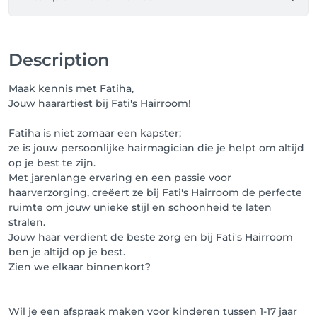
zo kan ik iedereen de beste service blijven geven.

Wil je een afspraak maken voor kinderen?

Gelieve mij telefonisch te contacteren tijdens de 
Description
openingsuren.  

Boek je dan toch een afspraak voor je kinderen snit 
Maak kennis met Fatiha,
& go? 

Jouw haarartiest bij Fati's Hairroom!
Dan betaal je de meerprijs.

Fatiha is niet zomaar een kapster;
Ps: Vind je het geschikte tijdslot niet? 

ze is jouw persoonlijke hairmagician die je helpt om altijd
Geef een seintje op het nummer 0489 044 154
op je best te zijn.
Met jarenlange ervaring en een passie voor
haarverzorging, creëert ze bij Fati's Hairroom de perfecte
ruimte om jouw unieke stijl en schoonheid te laten
stralen.
Jouw haar verdient de beste zorg en bij Fati's Hairroom
ben je altijd op je best.
Zien we elkaar binnenkort?
Wil je een afspraak maken voor kinderen tussen 1-17 jaar