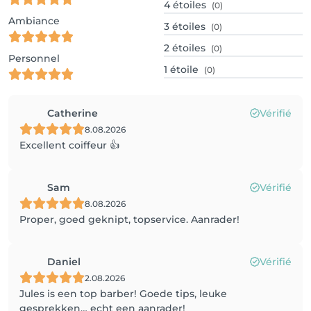
4
étoiles
(0)
Ambiance
3
étoiles
(0)
2
étoiles
(0)
Personnel
1
étoile
(0)
Catherine
Vérifié
8.08.2026
Excellent coiffeur 👍
Sam
Vérifié
8.08.2026
Proper, goed geknipt, topservice. Aanrader!
Daniel
Vérifié
2.08.2026
Jules is een top barber! Goede tips, leuke
gesprekken… echt een aanrader!