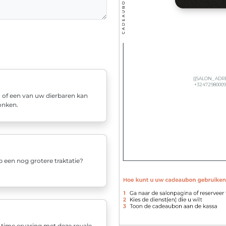
 u of een van uw dierbaren kan
onken.
p een nog grotere traktatie?
-time ervaring met deze royale