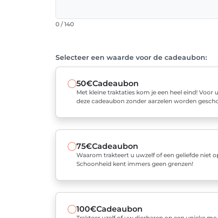
0 / 140
Selecteer een waarde voor de cadeaubon:
50€
Cadeaubon
Met kleine traktaties kom je een heel eind! Voor
deze cadeaubon zonder aarzelen worden gesch
75€
Cadeaubon
Waarom trakteert u uwzelf of een geliefde niet o
Schoonheid kent immers geen grenzen!
100€
Cadeaubon
Trakteer uzelf of uw dierbaren op een unieke me