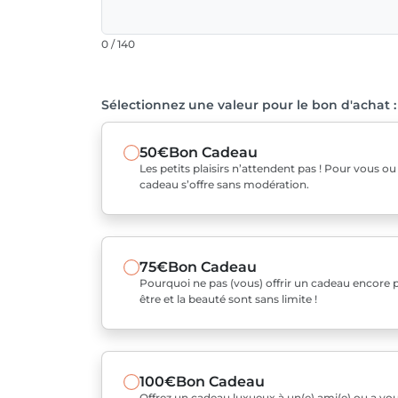
0 / 140
Sélectionnez une valeur pour le bon d'achat :
50€
Bon Cadeau
Les petits plaisirs n’attendent pas ! Pour vous o
cadeau s’offre sans modération.
75€
Bon Cadeau
Pourquoi ne pas (vous) offrir un cadeau encore pl
être et la beauté sont sans limite !
100€
Bon Cadeau
Offrez un cadeau luxueux à un(e) ami(e) ou a v