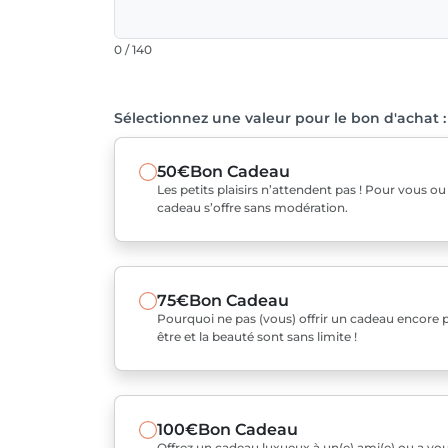
0 / 140
Sélectionnez une valeur pour le bon d'achat :
50€
Bon Cadeau
Les petits plaisirs n’attendent pas ! Pour vous o
cadeau s’offre sans modération.
75€
Bon Cadeau
Pourquoi ne pas (vous) offrir un cadeau encore pl
être et la beauté sont sans limite !
100€
Bon Cadeau
Offrez un cadeau luxueux à un(e) ami(e) ou a v